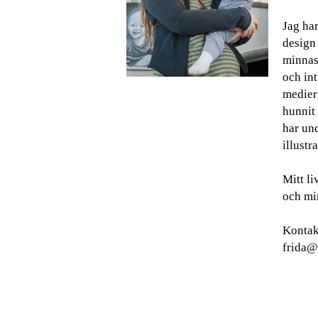
Jag har
design
minnas 
och int
medier
hunnit 
har und
illustra
Mitt l
och min
Kontak
frida@g