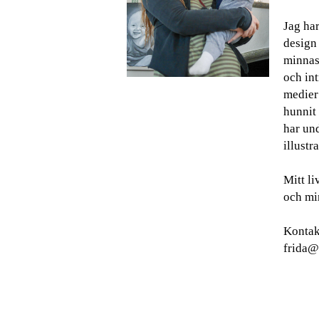
Jag har
design
minnas 
och int
medier
hunnit 
har und
illustra
Mitt l
och min
Kontak
frida@g