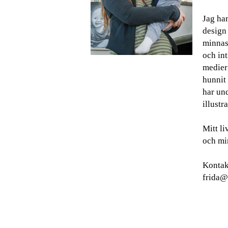
Jag har
design
minnas 
och int
medier
hunnit 
har und
illustra
Mitt l
och min
Kontak
frida@g