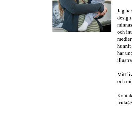
Jag har
design
minnas 
och int
medier
hunnit 
har und
illustra
Mitt l
och min
Kontak
frida@g