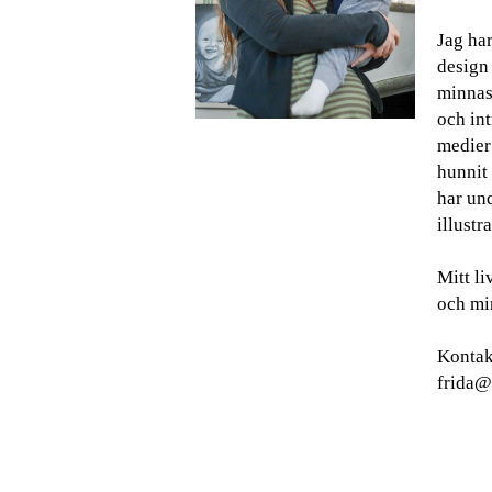
Jag har
design
minnas 
och int
medier
hunnit 
har und
illustra
Mitt l
och min
Kontak
frida@g