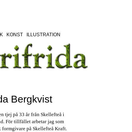
K
KONST
ILLUSTRATION
da Bergkvist
en tjej på 33 år från Skellefteå i
d. För tillfället arbetar jag som
 formgivare på Skellefteå Kraft.