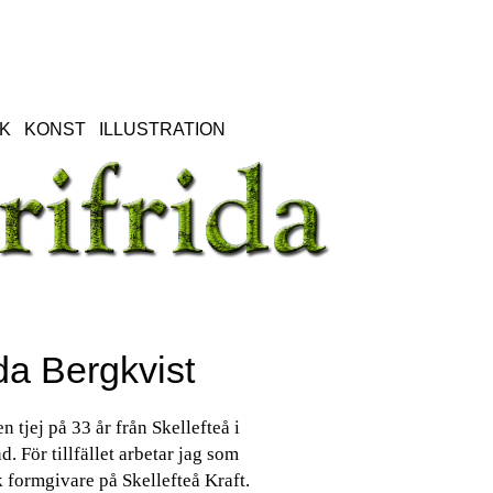
K
KONST
ILLUSTRATION
da Bergkvist
en tjej på 33 år från Skellefteå i
d. För tillfället arbetar jag som
 formgivare på Skellefteå Kraft.