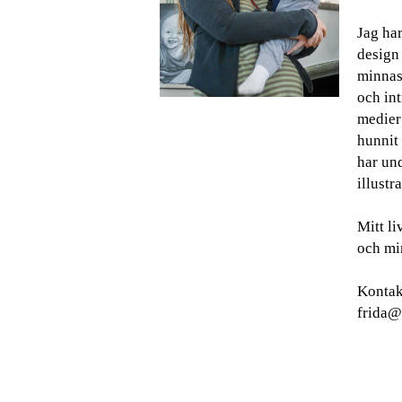
Jag har
design
minnas 
och int
medier
hunnit 
har und
illustra
Mitt l
och min
Kontak
frida@g