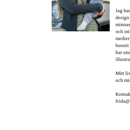
Jag har
design
minnas 
och int
medier
hunnit 
har und
illustra
Mitt l
och min
Kontak
frida@g