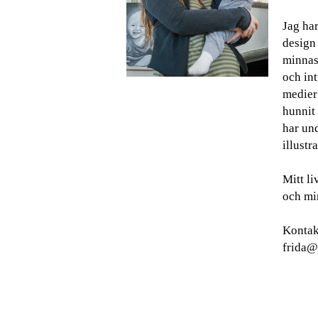
Jag har
design
minnas 
och int
medier
hunnit 
har und
illustra
Mitt l
och min
Kontak
frida@g