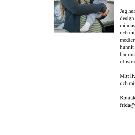
Jag har
design
minnas 
och int
medier
hunnit 
har und
illustra
Mitt l
och min
Kontak
frida@g