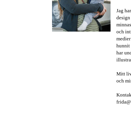
Jag har
design
minnas 
och int
medier
hunnit 
har und
illustra
Mitt l
och min
Kontak
frida@g