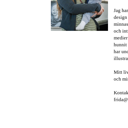
Jag har
design
minnas 
och int
medier
hunnit 
har und
illustra
Mitt l
och min
Kontak
frida@g