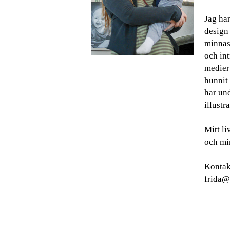
Jag har
design
minnas 
och int
medier
hunnit 
har und
illustra
Mitt l
och min
Kontak
frida@g