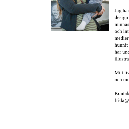
Jag har
design
minnas 
och int
medier
hunnit 
har und
illustra
Mitt l
och min
Kontak
frida@g