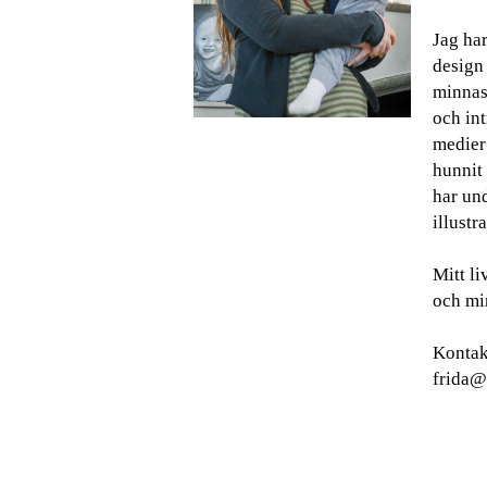
Jag har
design
minnas 
och int
medier
hunnit 
har und
illustra
Mitt l
och min
Kontak
frida@g