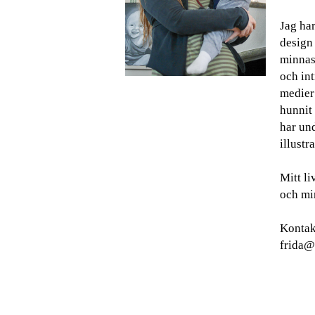
Jag har
design
minnas 
och int
medier
hunnit 
har und
illustra
Mitt l
och min
Kontak
frida@g