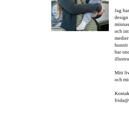
Jag har
design
minnas 
och int
medier
hunnit 
har und
illustra
Mitt l
och min
Kontak
frida@g