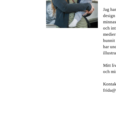
Jag har
design
minnas 
och int
medier
hunnit 
har und
illustra
Mitt l
och min
Kontak
frida@g