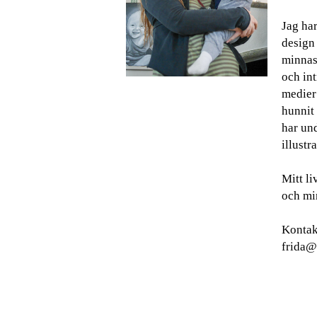
Jag har
design
minnas 
och int
medier
hunnit 
har und
illustra
Mitt l
och min
Kontak
frida@g