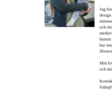
Jag har
design
minnas 
och int
medier
hunnit 
har und
illustra
Mitt l
och min
Kontak
frida@g